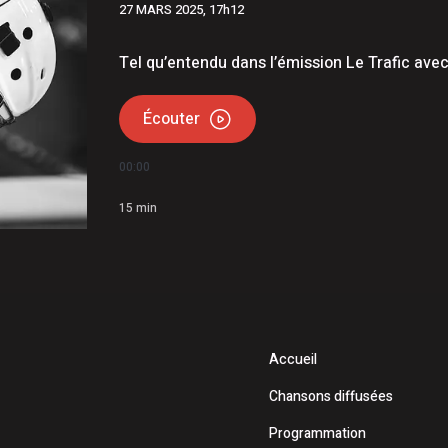
27 MARS 2025, 17h12
la Société portuaire du Bas-Saint-Laurent et de la Gaspésie
ois conserve son avance dans les intentions de vote
Tel qu’entendu dans l’émission Le Trafic ave
Écouter
00:00
15
min
Accueil
Chansons diffusées
Programmation