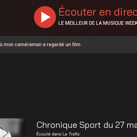
Écouter en dire
LE MEILLEUR DE LA MUSIQUE WEE
r où mon caméraman a regardé un film
e Bas-Saint-Laurent
% en juillet au Canada, la Chaudière-Appalaches affiche les
ntrée culturelle de Rivière-du-Loup en spectacle
rcs du Bas-Saint-Laurent
 de l’Opération nationale concertée en sécurité nautique de
ent du Carrefour d’initiatives populaire
Chronique Sport du 27 m
nes de feux de forêt en juillet au Québec
Écouté dans
Le Trafic