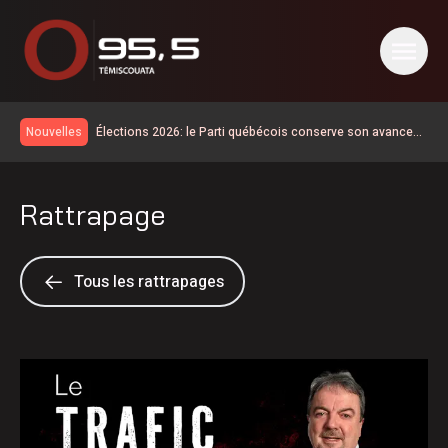
Élections 2026: le Parti québécois conserve son avance
Nouvelles
dans les intentions de vote
Travaux d’asphaltage sur la route 296 à Lac-des-Aigles
Les travaux d’asphaltage reprennent sur l’autoroute 85
Rattrapage
C’est officiel, le train de passagers partiel de jour revient
en Gaspésie et dans le Bas-Saint-Laurent d’ici 2028
Début de la 38e campagne de porte-à-porte de
l’Association du cancer de l’Est du Québec
Importants travaux sur le pont de la rivière à la Truite
Tous les rattrapages
Record de participation pour le Festival Royal
d’Edmundston
Rouler entre Saint-Jean-sur-Richelieu et Sayabec pour la
lutte contre le cancer
Retour des vacances de la construction: rappel de la
vigilance sur les chantiers
Début d’incendie suspect dans un commerce de La
Pocatière