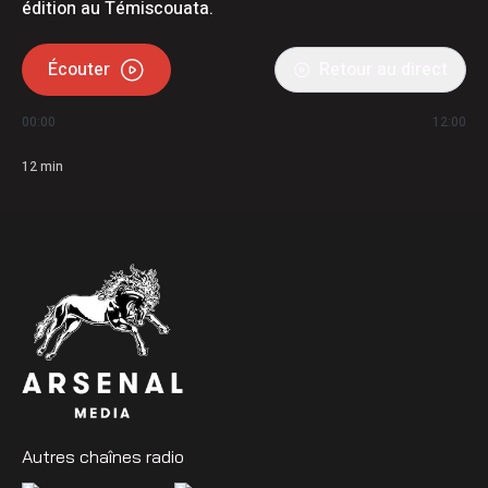
édition au Témiscouata.
Écouter
Retour au direct
00:00
12:00
12
min
Autres chaînes radio