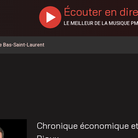
Écouter en dir
LE MEILLEUR DE LA MUSIQUE P
e Bas-Saint-Laurent
% en juillet au Canada, la Chaudière-Appalaches affiche les
ntrée culturelle de Rivière-du-Loup en spectacle
rcs du Bas-Saint-Laurent
 de l’Opération nationale concertée en sécurité nautique de
ent du Carrefour d’initiatives populaire
nes de feux de forêt en juillet au Québec
Chronique économique et p
la Société portuaire du Bas-Saint-Laurent et de la Gaspésie