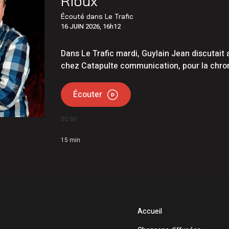
Rioux
ois conserve son avance dans les intentions de vote
Écouté dans
Le Trafic
16 JUIN 2026, 16h12
te 296 à Lac-des-Aigles
Dans Le Trafic mardi, Guylain Jean discutait 
chez Catapulte communication, pour la chron
Écouter
00:00
15
min
Accueil