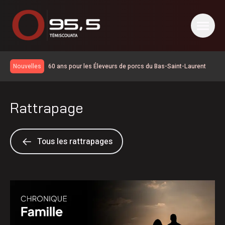
60 ans pour les Éleveurs de porcs du Bas-Saint-Laurent
Nouvelles
600 embarcations vérifiées lors de l’Opération nationale
concertée en sécurité nautique de la SQ
Place aux travaux d’agrandissement du Carrefour
Rattrapage
d’initiatives populaire
La foudre a déclenché des dizaines de feux de forêt en
juillet au Québec
Une croissance de revenus pour la Société portuaire du
Bas-Saint-Laurent et de la Gaspésie
Élections 2026: le Parti québécois conserve son avance
Tous les rattrapages
dans les intentions de vote
Travaux d’asphaltage sur la route 296 à Lac-des-Aigles
Les travaux d’asphaltage reprennent sur l’autoroute 85
C’est officiel, le train de passagers partiel de jour revient
en Gaspésie et dans le Bas-Saint-Laurent d’ici 2028
Début de la 38e campagne de porte-à-porte de
l’Association du cancer de l’Est du Québec