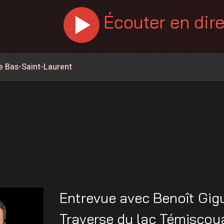
Écouter en dir
e Bas-Saint-Laurent
% en juillet au Canada, la Chaudière-Appalaches affiche les
ntrée culturelle de Rivière-du-Loup en spectacle
rcs du Bas-Saint-Laurent
 de l’Opération nationale concertée en sécurité nautique de
ent du Carrefour d’initiatives populaire
nes de feux de forêt en juillet au Québec
Entrevue avec Benoît Gigu
la Société portuaire du Bas-Saint-Laurent et de la Gaspésie
Traverse du lac Témiscou