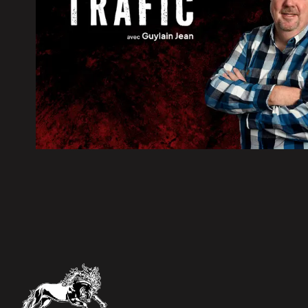
5 août 2026
|
Élections 2026: le Parti québéc
5 août 2026
|
Travaux d’asphaltage sur la rou