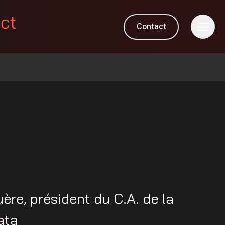
ect
Contact
ère, président du C.A. de la
ata