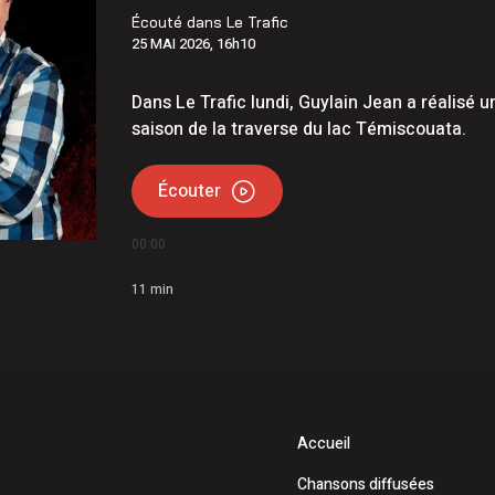
ois conserve son avance dans les intentions de vote
Écouté dans
Le Trafic
25 MAI 2026, 16h10
te 296 à Lac-des-Aigles
Dans Le Trafic lundi, Guylain Jean a réalisé 
saison de la traverse du lac Témiscouata.
Écouter
00:00
11
min
Accueil
Chansons diffusées