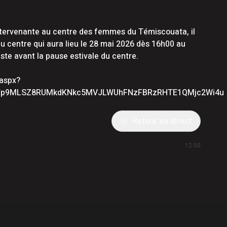
ntervenante au centre des femmes du Témiscouata, il
u centre qui aura lieu le 28 mai 2026 dès 16h00 au
uste avant la pause estivale du centre.
.aspx?
CTp9MLSZ8RUMkdKNkc5MVJLWUhFNzFBRzRHTE1QMjc2Wi4u
Retour au direct
12:00