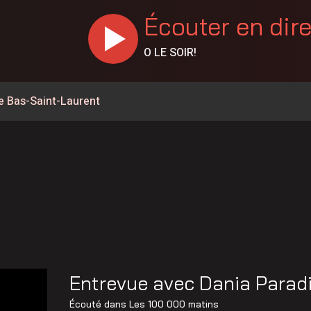
Écouter en dir
O LE SOIR!
e Bas-Saint-Laurent
% en juillet au Canada, la Chaudière-Appalaches affiche les
ntrée culturelle de Rivière-du-Loup en spectacle
rcs du Bas-Saint-Laurent
 de l’Opération nationale concertée en sécurité nautique de
ent du Carrefour d’initiatives populaire
nes de feux de forêt en juillet au Québec
Entrevue avec Dania Parad
la Société portuaire du Bas-Saint-Laurent et de la Gaspésie
Écouté dans
Les 100 000 matins