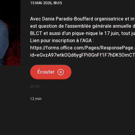
15 MAI 2026, 8h35
ois conserve son avance dans les intentions de vote
te 296 à Lac-des-Aigles
Avec Dania Paradis-Bouffard organisatrice et i
est question de l’assemblée générale annuelle d
BLCT et aussi d’un pique-nique le 17 juin, tout j
Lien pour inscription à l’AGA :
https://forms.office.com/Pages/ResponsePage
id=eGvzA97wtkOQd6ygFPi0GnFf1F7hDK5Om
Écouter
00:00
12
min