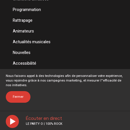
Programmation
Rattrapage
Animateurs
Actualités musicales
Nouvelles
Accessibilité
Politique de confidentialité
Nous faisons appel à des technologies afin de personnaliser votre expérience,
vous rejoindre grâce à nos campagnes marketing, et mesurer l''efficacité de
Conditions d'utilisation
nos initiatives.
FAQ
Fermer
Écouter en direct
LE PARTY O | 100% ROCK