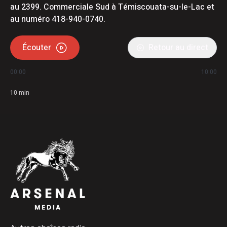
au 2399. Commerciale Sud à Témiscouata-su-le-Lac et
au numéro 418-940-0740.
Écouter
Retour au direct
00:00
10:00
10
min