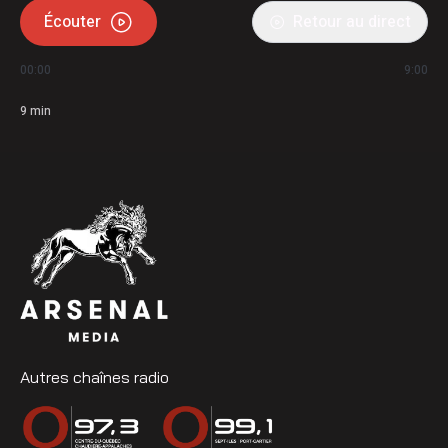
Écouter
Retour au direct
00:00
9:00
9
min
Autres chaînes radio