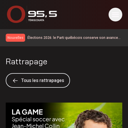
Élections 2026: le Parti québécois conserve son avance
Nouvelles
dans les intentions de vote
Travaux d’asphaltage sur la route 296 à Lac-des-Aigles
Les travaux d’asphaltage reprennent sur l’autoroute 85
Rattrapage
C’est officiel, le train de passagers partiel de jour revient
en Gaspésie et dans le Bas-Saint-Laurent d’ici 2028
Début de la 38e campagne de porte-à-porte de
l’Association du cancer de l’Est du Québec
Importants travaux sur le pont de la rivière à la Truite
Tous les rattrapages
Record de participation pour le Festival Royal
d’Edmundston
Rouler entre Saint-Jean-sur-Richelieu et Sayabec pour la
lutte contre le cancer
Retour des vacances de la construction: rappel de la
vigilance sur les chantiers
Début d’incendie suspect dans un commerce de La
Pocatière