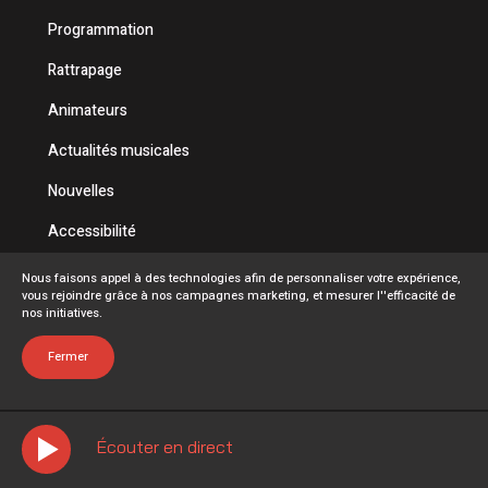
Programmation
Rattrapage
Animateurs
Actualités musicales
Nouvelles
Accessibilité
Politique de confidentialité
Nous faisons appel à des technologies afin de personnaliser votre expérience,
vous rejoindre grâce à nos campagnes marketing, et mesurer l''efficacité de
Conditions d'utilisation
nos initiatives.
FAQ
Fermer
Écouter en direct