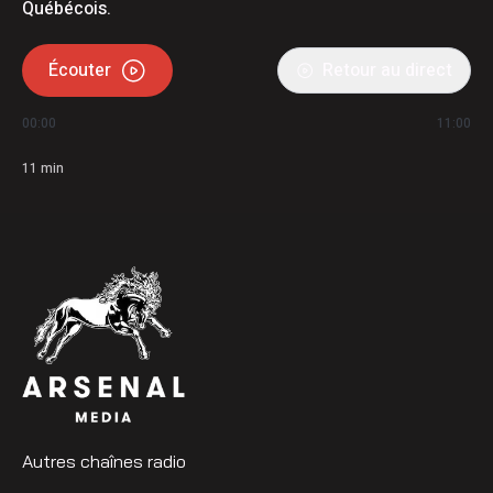
Québécois.
Écouter
Retour au direct
00:00
11:00
11
min
Autres chaînes radio